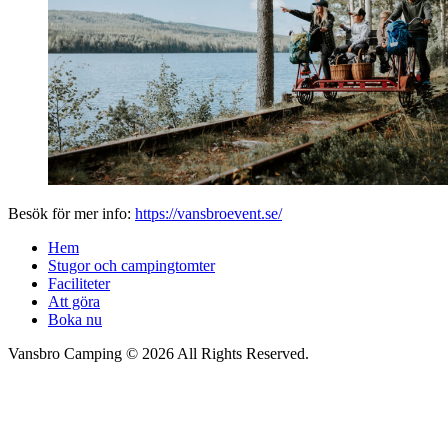
Besök för mer info:
https://vansbroevent.se/
Hem
Stugor och campingtomter
Faciliteter
Att göra
Boka nu
Vansbro Camping © 2026 All Rights Reserved.